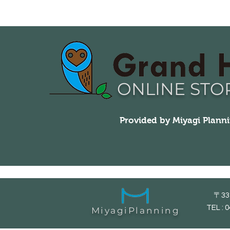
トします
ェアー
ONLINE STO
Provided by Miyagi Plann
〒33
TEL : 
MiyagiPlanning