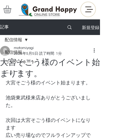
ONLINE STORE
新規登録
記事
配信情報
motomiyagi
配信情報
2025年5月5日
読了時間: 1分
大宮そごう様のイベント始
コーディネート
まります。
ニュース
大宮そごう様のイベント始まります。
池袋東武様来店ありがとうございまし
た。
次回は大宮そごう様のイベントになり
ます
広い売り場なのでフルラインアップで