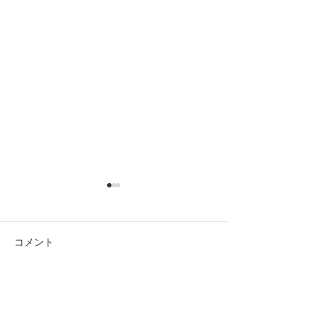
コメント
松坂屋 グランドハッピ
明日から吉祥寺
コメントを追加…
ーフェアー
タートです