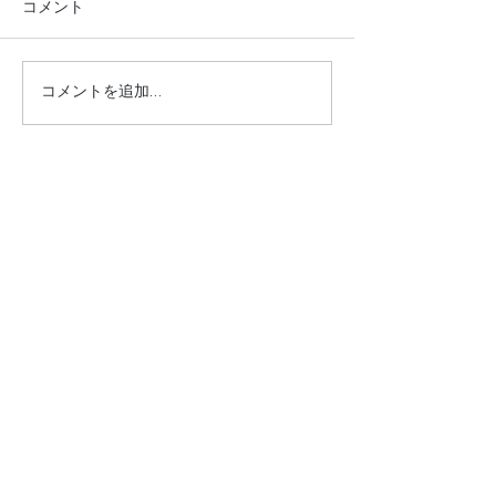
コメント
松坂屋 グランドハッピ
明日から吉祥寺
コメントを追加…
ーフェアー
タートです
ONLINE STORE
Provided by Miyagi Planning
​contents
​Category
新着アイテム
バッグ
ランキング
グローブ
コーディネート
レザーアイテム