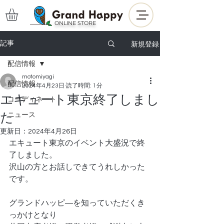
ONLINE STORE
新規登録
記事
配信情報
motomiyagi
配信情報
2024年4月23日
読了時間: 1分
エキュート東京終了しまし
コーディネート
た
ニュース
更新日：
2024年4月26日
エキュート東京のイベント大盛況で終
了しました。
沢山の方とお話しできてうれしかった
です。
グランドハッピ―を知っていただくき
っかけとなり